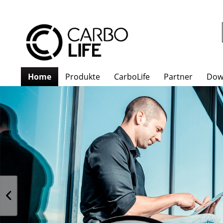
Home
Produkte
CarboLife
Partner
Dow