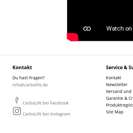
Kontakt
Service & S
Du hast Fragen?
Kontakt
Newsletter
info@carbolife.de
Versand und
Garantie & C
CarboLife bei Facebook
Produktregist
Site Map
CarboLife bei Instagram