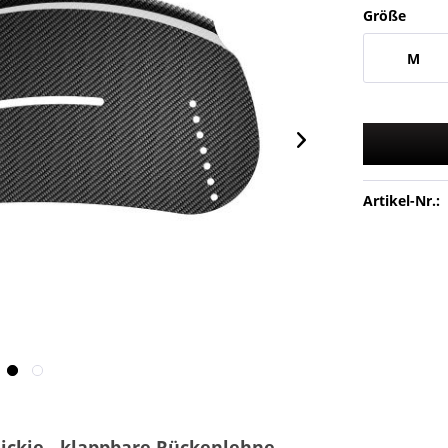
Größe
M
Artikel-Nr.:
ickie - klappbare Rückenlehne