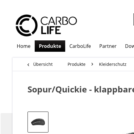
Home
Produkte
CarboLife
Partner
Dow
Übersicht
Produkte
Kleiderschutz
Sopur/Quickie - klappba